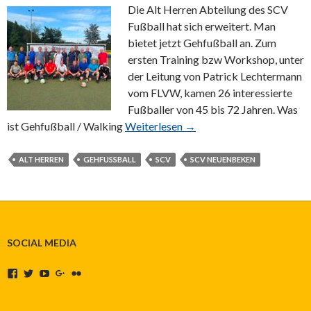
Die Alt Herren Abteilung des SCV
Fußball hat sich erweitert. Man
bietet jetzt Gehfußball an. Zum
ersten Training bzw Workshop, unter
der Leitung von Patrick Lechtermann
vom FLVW, kamen 26 interessierte
Fußballer von 45 bis 72 Jahren. Was
ist Gehfußball / Walking
Weiterlesen →
ALT HERREN
GEHFUSSBALL
SCV
SCV NEUENBEKEN
SOCIAL MEDIA
Profil
Profil
Profil
Profil
Profil
von
von
von
von
von
SCVNeuenbeken
SCVNeuenbeken
UCkk2vkr1uh2bKAfamFu-
103941760047607072515
141171804@N03
auf
auf
EwQ
auf
auf