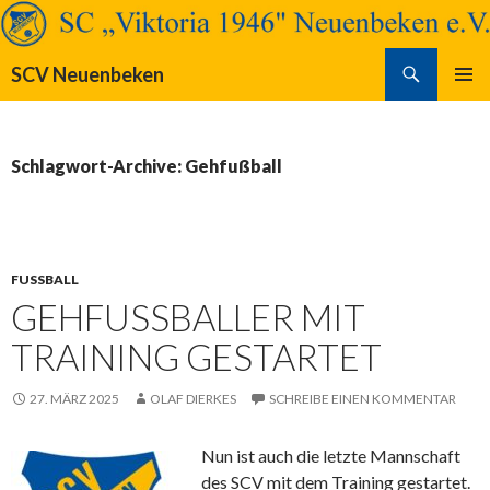
Suchen
SCV Neuenbeken
SPRINGE
PRIMÄR
ZUM
MENÜ
INHALT
Schlagwort-Archive: Gehfußball
FUSSBALL
GEHFUSSBALLER MIT T
RAINING GESTARTET
27. MÄRZ 2025
OLAF DIERKES
SCHREIBE EINEN KOMMENTAR
Nun ist auch die letzte Mannschaft
des SCV mit dem Training gestartet.