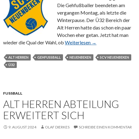
Die Gehfußballer beendeten am
vergangen Montag, als letzte die
Winterpause. Der Ü32 Bereich der
Alt Herren hatte das schon ein paar
Wochen eher getan. Jetzt hat man
wieder die Qual der Wahl, ob
Weiterlesen →
ALT HERREN
GEHFUSSBALL
NEUENBEKEN
SCV NEUENBEKEN
Ü32
FUSSBALL
ALT HERREN ABTEILUNG
ERWEITERT SICH
9. AUGUST 2024
OLAF DIERKES
SCHREIBE EINEN KOMMENTAR