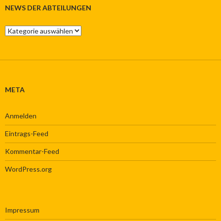
Facebook
Twitter
auf
Google+
Flickr
NEWS DER ABTEILUNGEN
anzeigen
anzeigen
YouTube
anzeigen
anzeigen
anzeigen
News
der
Abteilungen
META
Anmelden
Eintrags-Feed
Kommentar-Feed
WordPress.org
Impressum