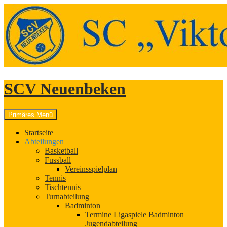
SCV Neuenbeken
Suchen
Springe
Primäres Menü
zum
Inhalt
Startseite
Abteilungen
Basketball
Fussball
Vereinsspielplan
Tennis
Tischtennis
Turnabteilung
Badminton
Termine Ligaspiele Badminton
Jugendabteilung