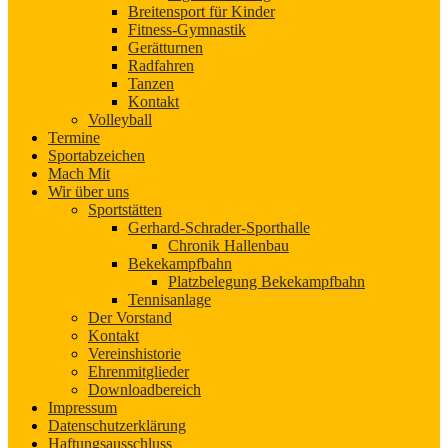
Breitensport für Kinder
Fitness-Gymnastik
Gerätturnen
Radfahren
Tanzen
Kontakt
Volleyball
Termine
Sportabzeichen
Mach Mit
Wir über uns
Sportstätten
Gerhard-Schrader-Sporthalle
Chronik Hallenbau
Bekekampfbahn
Platzbelegung Bekekampfbahn
Tennisanlage
Der Vorstand
Kontakt
Vereinshistorie
Ehrenmitglieder
Downloadbereich
Impressum
Datenschutzerklärung
Haftungsausschluss