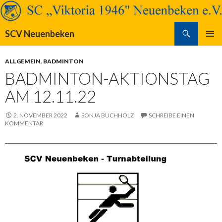
Suchen
SCV Neuenbeken
SPRINGE
PRIMÄR
ZUM
MENÜ
ALLGEMEIN
,
BADMINTON
INHALT
BADMINTON-AKTIONSTAG
AM 12.11.22
2. NOVEMBER 2022
SONJA BUCHHOLZ
SCHREIBE EINEN
KOMMENTAR