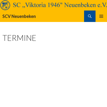
Suchen
SCV Neuenbeken
SPRINGE
PRIMÄR
ZUM
MENÜ
INHALT
TERMINE