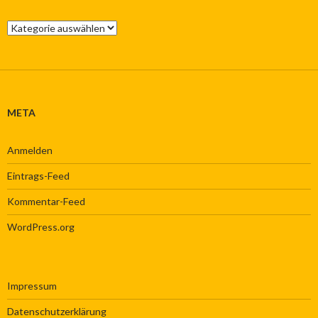
anzeigen
anzeigen
YouTube
anzeigen
anzeigen
anzeigen
News
der
Abteilungen
META
Anmelden
Eintrags-Feed
Kommentar-Feed
WordPress.org
Impressum
Datenschutzerklärung