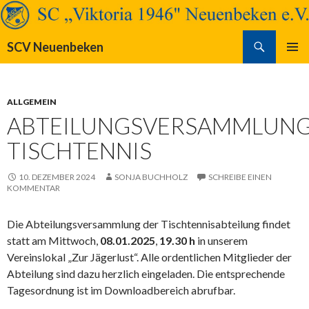
Suchen
SCV Neuenbeken
SPRINGE
PRIMÄR
ZUM
MENÜ
INHALT
ALLGEMEIN
ABTEILUNGSVERSAMMLUN
TISCHTENNIS
10. DEZEMBER 2024
SONJA BUCHHOLZ
SCHREIBE EINEN
KOMMENTAR
Die Abteilungsversammlung der Tischtennisabteilung findet
statt am Mittwoch,
08.01.2025
,
19.30 h
in unserem
Vereinslokal „Zur Jägerlust“. Alle ordentlichen Mitglieder der
Abteilung sind dazu herzlich eingeladen. Die entsprechende
Tagesordnung ist im Downloadbereich abrufbar.