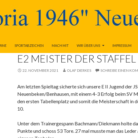
MINE
SPORTABZEICHEN
MACH MIT
WIR ÜBER UNS
IMPRESSUM
ALLGEMEIN
,
FUSSBALL
E2 MEISTER DER STAFFEL
22. NOVEMBER 2021
OLAF DIERKES
SCHREIBE EINEN KO
Am letzten Spieltag sicherte sich unsere E II Jugend der J
Neuenbeken/Benhausen, mit einem 4-3 Erfolg beim SV Mar
den ersten Tabellenplatz und somit die Meisterschaft in d
10.
Unter dem Trainergespann Bachmann/Diekmann holte da
Punkte und schoss 53 Tore. 27 mal musste man das Leder