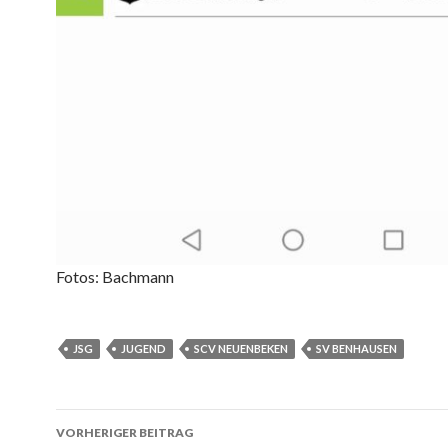
Fotos: Bachmann
JSG
JUGEND
SCV NEUENBEKEN
SV BENHAUSEN
Beitrags-
VORHERIGER BEITRAG