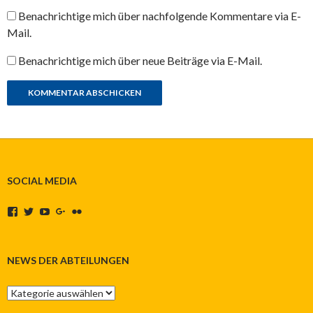
Benachrichtige mich über nachfolgende Kommentare via E-
Mail.
Benachrichtige mich über neue Beiträge via E-Mail.
SOCIAL MEDIA
Profil
Profil
Profil
Profil
Profil
von
von
von
von
von
SCVNeuenbeken
SCVNeuenbeken
UCkk2vkr1uh2bKAfamFu-
103941760047607072515
141171804@N03
auf
auf
EwQ
auf
auf
Facebook
Twitter
auf
Google+
Flickr
NEWS DER ABTEILUNGEN
anzeigen
anzeigen
YouTube
anzeigen
anzeigen
anzeigen
News
der