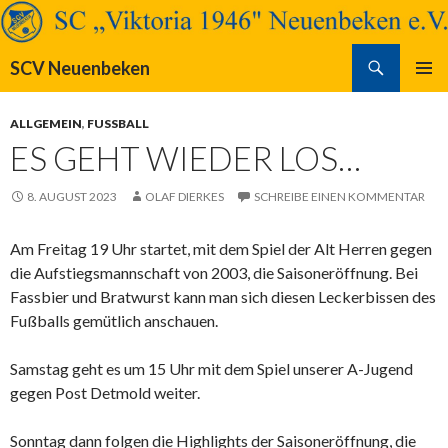
Suchen
SCV Neuenbeken
SPRINGE
PRIMÄR
ZUM
MENÜ
ALLGEMEIN
,
FUSSBALL
INHALT
ES GEHT WIEDER LOS…
8. AUGUST 2023
OLAF DIERKES
SCHREIBE EINEN KOMMENTAR
Am Freitag 19 Uhr startet, mit dem Spiel der Alt Herren gegen
die Aufstiegsmannschaft von 2003, die Saisoneröffnung. Bei
Fassbier und Bratwurst kann man sich diesen Leckerbissen des
Fußballs gemütlich anschauen.
Samstag geht es um 15 Uhr mit dem Spiel unserer A-Jugend
gegen Post Detmold weiter.
Sonntag dann folgen die Highlights der Saisoneröffnung, die