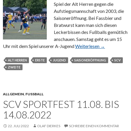
Spiel der Alt Herren gegen die
Aufstiegsmannschaft von 2003, die
Saisoneröffnung. Bei Fassbier und
Bratwurst kann man sich diesen
Leckerbissen des Fußballs gemütlich
anschauen. Samstag geht es um 15
Uhr mit dem Spiel unserer A-Jugend
Weiterlesen →
ALT HERREN
ERSTE
JUGEND
SAISONERÖFFNUNG
SCV
ZWEITE
ALLGEMEIN
,
FUSSBALL
SCV SPORTFEST 11.08. BIS
14.08.2022
22. JULI 2022
OLAF DIERKES
SCHREIBE EINEN KOMMENTAR