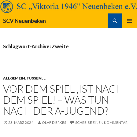
Suchen
SCV Neuenbeken
SPRINGE
PRIMÄR
ZUM
MENÜ
INHALT
Schlagwort-Archive: Zweite
ALLGEMEIN
,
FUSSBALL
VOR DEM SPIEL ,IST NACH
DEM SPIEL! – WAS TUN
NACH DER A-JUGEND?
23. MÄRZ 2024
OLAF DIERKES
SCHREIBE EINEN KOMMENTAR