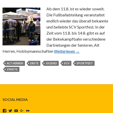
Ab dem 11.8. ist es wieder soweit.
Die Fußballabteilung veranstaltet
endlich wieder das überall bekannte
und beliebte SCV Sportfest. In der
Zeit vom 11.8. bis 14.8. gibt es auf
der Bekekampfbahn verschiedene
Darbietungen der Senioren, Alt
Herren, Hobbymannschaften
Weiterlesen →
ALT HERREN
ERSTE
JUGEND
SCV
SPORTFEST
ZWEITE
SOCIAL MEDIA
Profil
Profil
Profil
Profil
Profil