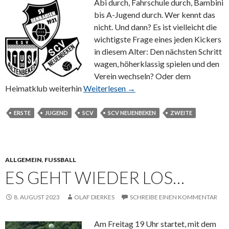
Abi durch, Fahrschule durch, Bambini
bis A-Jugend durch. Wer kennt das
nicht. Und dann? Es ist vielleicht die
wichtigste Frage eines jeden Kickers
in diesem Alter: Den nächsten Schritt
wagen, höherklassig spielen und den
Verein wechseln? Oder dem
Heimatklub weiterhin
Weiterlesen →
ERSTE
JUGEND
SCV
SCV NEUENBEKEN
ZWEITE
ALLGEMEIN
,
FUSSBALL
ES GEHT WIEDER LOS…
8. AUGUST 2023
OLAF DIERKES
SCHREIBE EINEN KOMMENTAR
Am Freitag 19 Uhr startet, mit dem